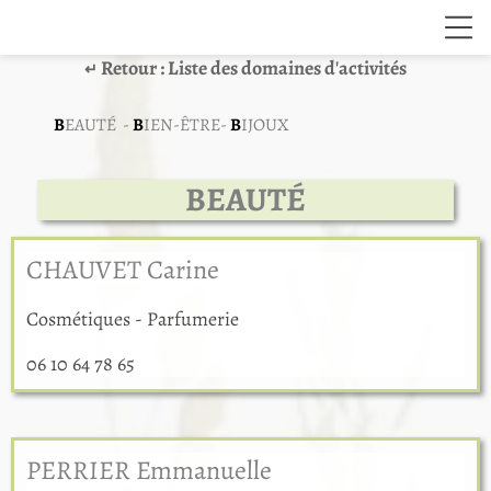
Retour : Liste des domaines d'activités
↵
B
EAUTÉ -
B
IEN-ÊTRE-
B
IJOUX
BEAUTÉ
CHAUVET Carine
Cosmétiques - Parfumerie
06 10 64 78 65
PERRIER Emmanuelle